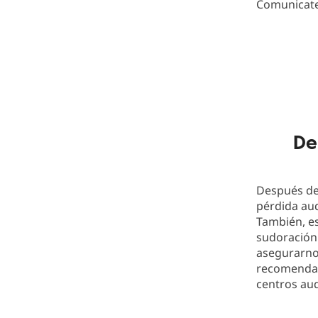
Comunicate
De
Después de 
pérdida aud
También, e
sudoración
asegurarnos
recomendam
centros aud