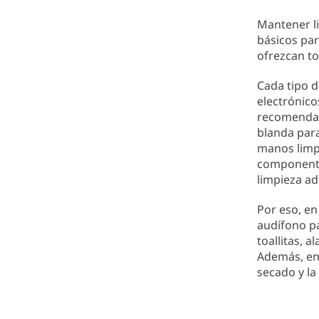
Mantener li
básicos par
ofrezcan to
Cada tipo 
electrónico
recomendam
blanda para
manos limpi
componentes
limpieza ad
Por eso, en
audífono pa
toallitas, 
Además, en 
secado y la