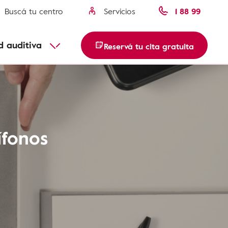
Buscá tu centro
Servicios
1 88 99
d auditiva
Reservá tu cita gratuita
ífonos
a