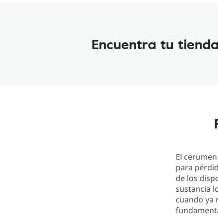
Encuentra tu tiend
El cerumen 
para pérdid
de los disp
sustancia l
cuando ya n
fundamental