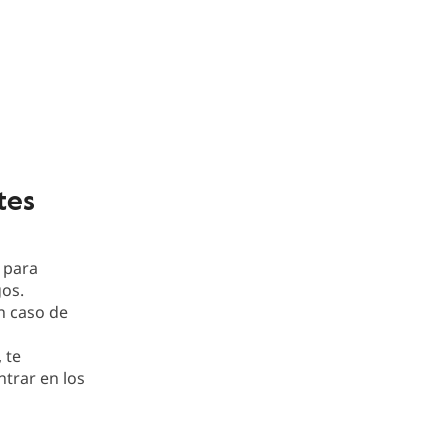
tes
 para
gos.
n caso de
 te
trar en los