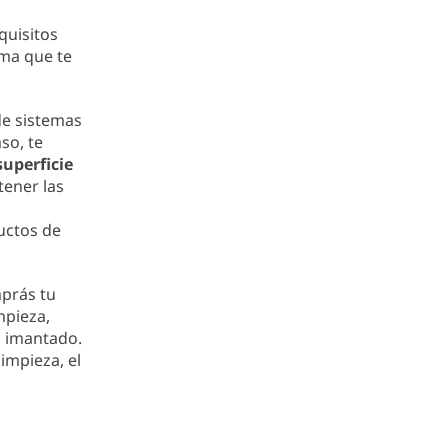
quisitos
rma que te
 de sistemas
so, te
superficie
tener las
ductos de
mprás tu
mpieza,
o imantado.
limpieza, el