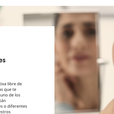
es
iva libre de
as que te
 uno de los
tán
s o diferentes
estros