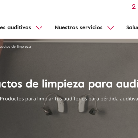
Pérdida de audición y edad
audífonos
Conéctate a todos tus dispositivos
Más informacion
Enfermedades infantiles
Conectividad
es auditivas
Nuestros servicios
Salu
Adecuado para todos
Funcionales
ductos de limpieza
ctos de limpieza para aud
Productos para limpiar tus audífonos para pérdida auditiv