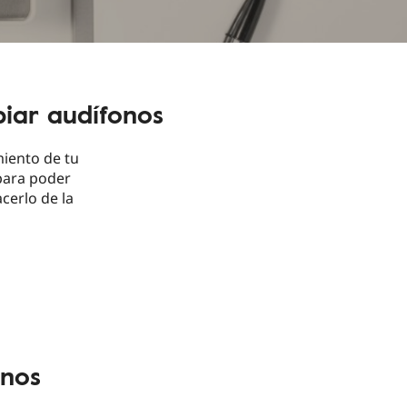
mpiar audífonos
miento de tu
para poder
cerlo de la
onos