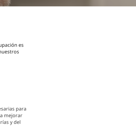
upación es
 nuestros
sarias para
 a mejorar
ías y del