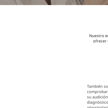
Nuestro e
ofrecer 
También son
comprobar l
su audición
diagnóstico
otorrinolar