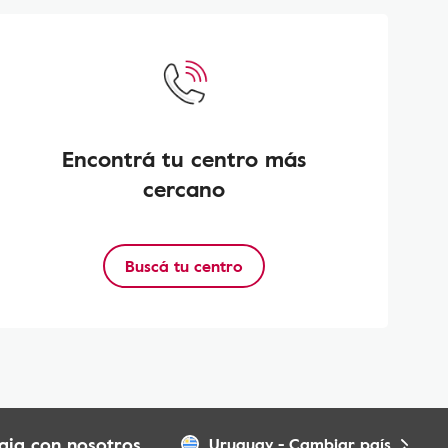
Encontrá tu centro más
cercano
Buscá tu centro
aja con nosotros
Uruguay
-
Cambiar país