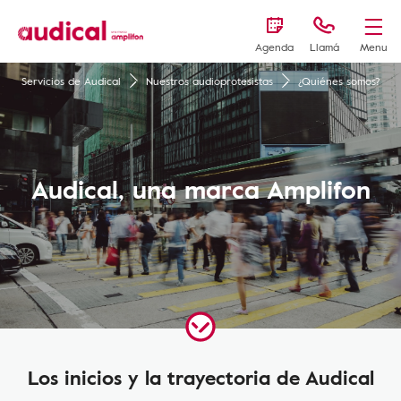
Agenda
Llamá
Menu
Servicios de Audical
Nuestros audioprotesistas
¿Quiénes somos?
Audical, una marca Amplifon
Los inicios y la trayectoria de Audical