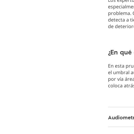
Los expert
especialme
problema. C
detecta a t
de deterior
¿En qué 
En esta pru
el umbral a
por vía áre
coloca atrás
Audiometr