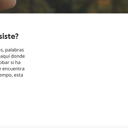
iste?
s, palabras
s aquí donde
obar si ha
se encuentra
tiempo, esta