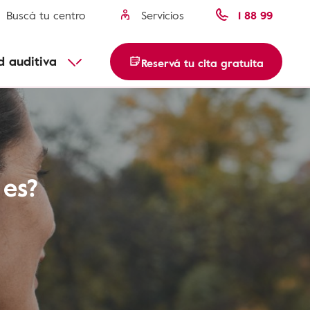
Buscá tu centro
Servicios
1 88 99
d auditiva
Reservá tu cita gratuita
 es?