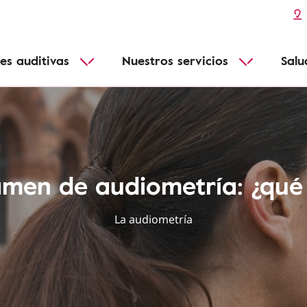
Pérdida de audición y edad
audífonos
Conéctate a todos tus dispositivos
Más informacion
Enfermedades infantiles
Conectividad
es auditivas
Nuestros servicios
Salu
Adecuado para todos
Funcionales
men de audiometría: ¿qué
La audiometría