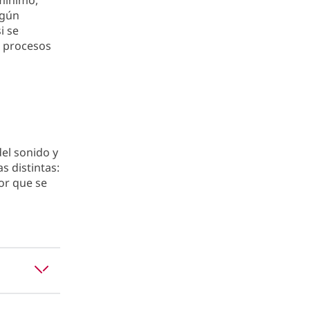
mínimo,
ngún
i se
s procesos
del sonido y
s distintas:
dor que se