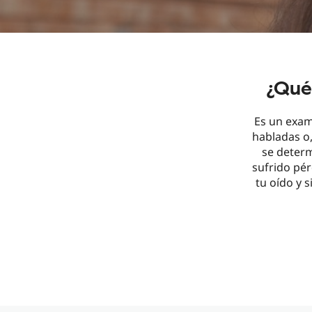
¿Qué
Es un exam
habladas o,
se determ
sufrido pér
tu oído y s