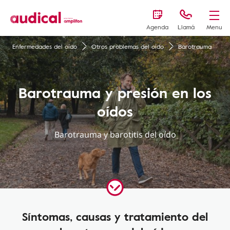
Agenda
Llamá
Menu
Enfermedades del oído
Otros problemas del oído
Barotrauma
Barotrauma y presión en los
oídos
Barotrauma y barotitis del oído
Síntomas, causas y tratamiento del